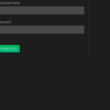
enutzername
asswort
ANMELDEN