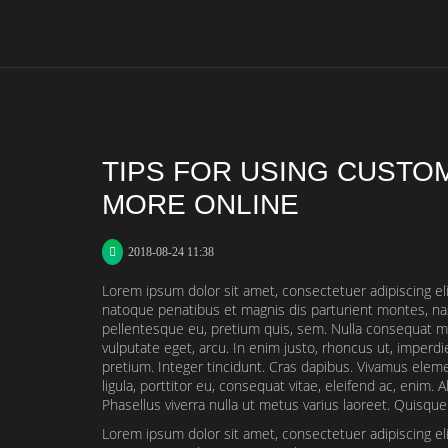
TIPS FOR USING CUSTO
MORE ONLINE
2018-08-24 11:38
Lorem ipsum dolor sit amet, consectetuer adipiscing e
natoque penatibus et magnis dis parturient montes, nas
pellentesque eu, pretium quis, sem. Nulla consequat mas
vulputate eget, arcu. In enim justo, rhoncus ut, imperdie
pretium. Integer tincidunt. Cras dapibus. Vivamus elem
ligula, porttitor eu, consequat vitae, eleifend ac, enim. A
Phasellus viverra nulla ut metus varius laoreet. Quisque
Lorem ipsum dolor sit amet, consectetuer adipiscing e