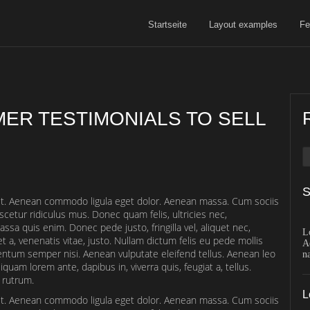
Startseite
Layout examples
Fe
MER TESTIMONIALS TO SELL
S
lit. Aenean commodo ligula eget dolor. Aenean massa. Cum sociis
cetur ridiculus mus. Donec quam felis, ultricies nec,
sa quis enim. Donec pede justo, fringilla vel, aliquet nec,
L
t a, venenatis vitae, justo. Nullam dictum felis eu pede mollis
A
entum semper nisi. Aenean vulputate eleifend tellus. Aenean leo
n
liquam lorem ante, dapibus in, viverra quis, feugiat a, tellus.
 rutrum.
L
lit. Aenean commodo ligula eget dolor. Aenean massa. Cum sociis