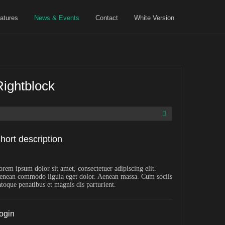
atures
News & Events
Contact
White Version
Rightblock
hort description
orem ipsum dolor sit amet, consectetuer adipiscing elit.
enean commodo ligula eget dolor. Aenean massa. Cum sociis
atoque penatibus et magnis dis parturient.
ogin