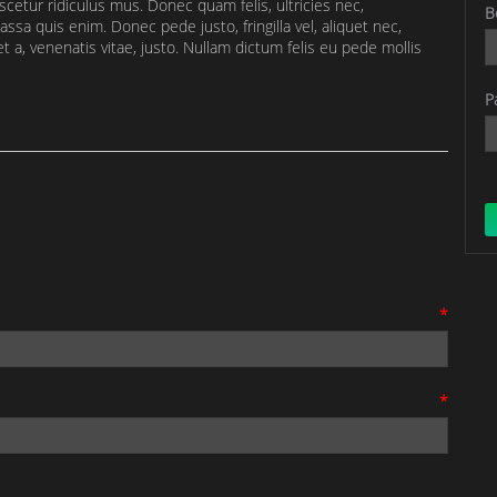
cetur ridiculus mus. Donec quam felis, ultricies nec,
B
sa quis enim. Donec pede justo, fringilla vel, aliquet nec,
t a, venenatis vitae, justo. Nullam dictum felis eu pede mollis
P
*
*