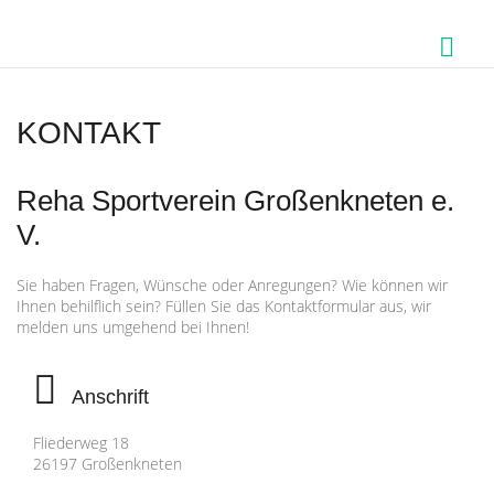
KONTAKT
Reha Sportverein Großenkneten e.
V.
Sie haben Fragen, Wünsche oder Anregungen? Wie können wir
Ihnen behilflich sein? Füllen Sie das Kontaktformular aus, wir
melden uns umgehend bei Ihnen!
Anschrift
Fliederweg 18
26197 Großenkneten