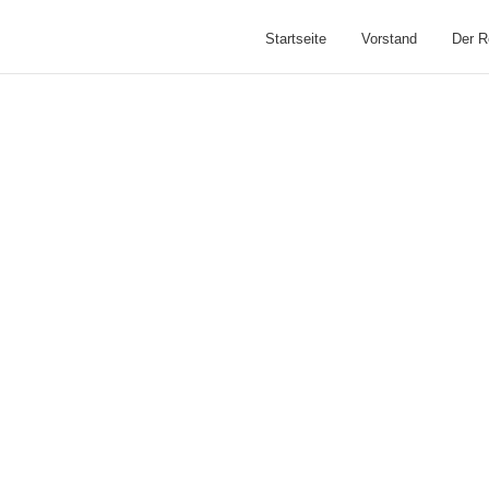
Startseite
Vorstand
Der R
NLOADS
nsectetuer