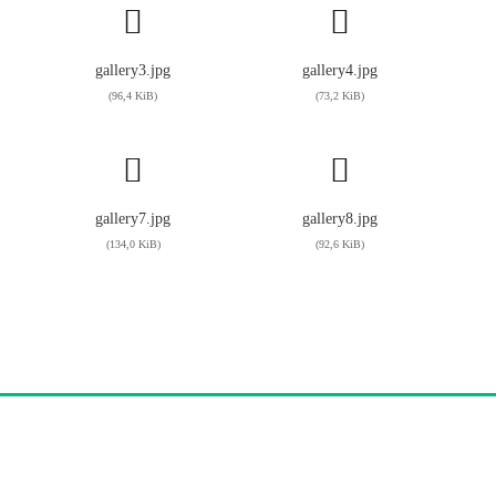
gallery3.jpg
gallery4.jpg
(96,4 KiB)
(73,2 KiB)
gallery7.jpg
gallery8.jpg
(134,0 KiB)
(92,6 KiB)