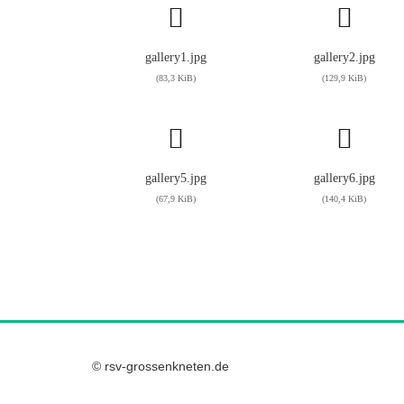
gallery1.jpg
gallery2.jpg
(83,3 KiB)
(129,9 KiB)
gallery5.jpg
gallery6.jpg
(67,9 KiB)
(140,4 KiB)
© rsv-grossenkneten.de